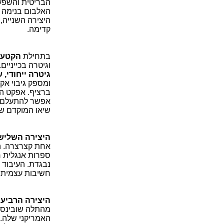
הבריטית והשפעת
האלבום בנימה מ
קדימה.
בתחילת
הקטע השני (e
וגיטרה בכייניי
גיטרה ייחודי,
ומספק גיבוי אק
ברציף. אפקט הצ
אפשר להתעלם ממ
שיאו המוקדם ש
היצירה השליש
ספרות אנגלית 
נבגדת. העיבוד 
חשיבות עצמית ו
היצירה הרביעית, 'ליידי
מהתלה שובינסטי
האמריקני שלה. ס