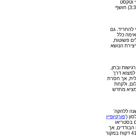
י וטקסט
מוצלח, אבל נקי מכל רבב של פרוגרסיביות כלשהי. סולו הגיטרה המרושל של פריפ (3:38) חושף
 להחריד. גם
אימה כלל
ים פשוטות,
וד (שיר-מבוא) ליצירת הנושא
גישות ובחן,
למצוא דרך
לית, אך חסרת
ום, ולקחת
המציא מחדש
בעים שנה ללהקה'
פורקיופיין
ם בסטריאו
כלים הבודדים, אך
לא המציא-מחדש את האלבום. נוספו כמה בונוסים חביבים, שהאריכו את האלבום מ-41 דקות במקור