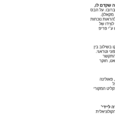
 שקדם לו,
ברובו. על הבס
מקאלו).
להראות נוכחות
לצידו של
ע"י פריפ
קו בשילוב בין
וני וטראגי.
להתקשר
אט, חוקר
 פאולינה
ל
ליט המקורי
 ליידי'
 הקולוניאלית