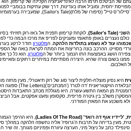
ם של הביטלס תרמו הרבה לאינדיאניזציה הקלילה של קרימזון. הוא 
פוייסת יחסית, ומוביל אותו בעדינות, דרך שוק עתיקות בבומביי לפנו
היצירה השנייה, 'סיילור'ס טייל' (סיפורו של מלח)(lor's Tale
Sailor's Tal)
, לוקחת קרימזון תפנית אל ג'אז-רוק תזזיתי בסיו
ם. כולם נעצרים באופן פתאומי ומעניקים לפריפ את מרכז הבמה כדי ל
 שכמוהו עוד לא נשמע בתולדות הלהקה
. ה
מלוטרון
חודר לרקע בערמו
ורדי מסוייט. ההרכב בונה בחריצות את המתח לקראת בואה של הספינ
פירה הושג באמצעות התו הנמוך ביותר של ה
מלוטרון
. הוא כל כך אפ
נו בשום צורה שהיא. היצירה מסתיימת במיתרים רחוקים ומאיימים,
ל האלבום.
ית
היא נסיון מוצלח-חלקית ליצור סוג של רוק תיאטרלי, מעין מחזה מ
אחת קצרצרה. הבלאדה הויקטוריאנית 'דה לטרז' 
רומנטית מן המאה התשע-עשרה. היא מגוללת מכתב התאבדות היסטר
המסקרן משלב בין גיטרה פריפית, סקסופון ומעט אפקטים, אבל הביצו
לא משכנע את המאזין המודרני.
ז אוף דה רואד' (Ladies Of The Road)
, היא ההיפך הגמור
ת, מעין בדיחה על תרבות ה'גרופיז' אליה נחשפה הלהקה במהלך סי
ינפילד כתב על ניצול מיני, הערצה עיוורת ופמיניזם מגוחך. זה שיר ח