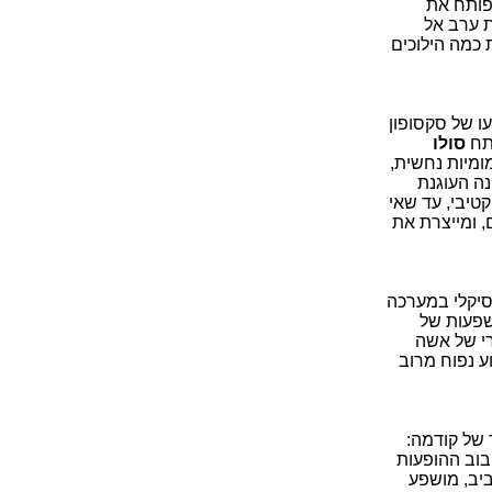
פותח את
ת ערב אל
Sai), שמעבירה בערמומיות כמה הילוכים
עו של סקסופון
פתח
סולו
מיות נחשית,
ה העוגנת
קטיבי, עד שאי
 ומייצרת את
וסיקלי במערכה
('המכתבים')(The Letters) ספוגה השפעות של
י של אשה
ע נפוח מרוב
 של קודמה:
בוב ההופעות
ביב, מושפע