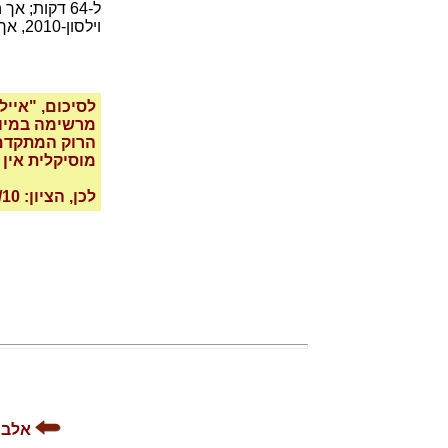
ל-64 דקות;
וילסון-2010, אך הוא לא הפך איכותי יותר בעקבות עבודת הרסטורציה, השידרוג והתיסוף.
לסיכום, "איי
מרשימה במיוחד
הרוק המתקדם.
מוסיקלית אין 
לכן, הציון: 8/10
אלבומ