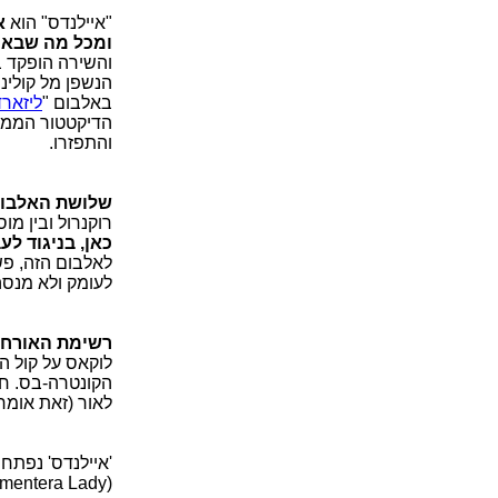
"איילנדס" הוא
א
ומכל מה שבא 
והשירה הופקד בו
הנשפן מל קולינ
באלבום "
ליזארד
הדיקטטור הממוש
והתפזרו.
שלושת האלבומ
רוקנרול ובין מוס
כאן, בניגוד לע
לאלבום הזה, פש
לעומק ולא מנסה
רשימת האורחי
לוקאס על קול הס
הקונטרה-בס. חל
לאור (זאת אומר
'איילנדס' נפתח