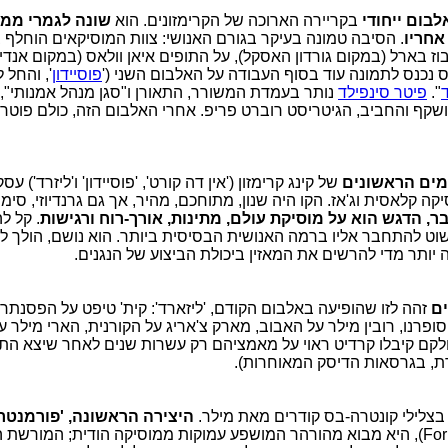
לבום ייחודי
בקריירה הארוכה של הקרימזונים. הוא
שונה לגמרי ממה
אחריו
. הסיבה טמונה בעיקר בגורם האנושי: צוות המוסיקאים הוחלף 
ז בארל (במקום גורדון האסקל), על התופים איאן וולאס (במקום אנדי 
ס נכנס לתמונה עוד בסוף העבודה על האלבום השני ('
פוסיידון
', והחל 
".
פיטר סינפילד
נותר בעמדת המשורר, התאורן ו"סגן מנהל אמנותי", 
קף והחביב, הגיטריסט רוברט פריפ. אחרי האלבום הזה, כולם פוטרו 
ים הראשונים
של קינג קרימזון ('אין דה קורט', 'פוסיידון' ו'ליזרד') עס
יקה קלאסית וג'אז. הקו היה שנון, מתוחכם, מהיר, אך גם גרנדיוזי, סימפ
בר, הדגש הוא על מוסיקת עולם, מתינות, אורך-רוח ורגישות
. קל 
וט להתחבר אליו ברמה האנושית הבסיסית ביותר. הוא נושם, הולך ל
 יותר מדי להרשים את המאזין ביכולת הביצוע של הנגנים.
ם
זהה לזו שהופיעה באלבום הקודם, 'ליזארד': קית' טיפט על הפסנתר,
ופרנו, רובין מילר על האבוב, מארק צ'אריג על הקורנית, הארי מילר ע
קם קיבלו קרדיט ראוי על מאמציהם רק עשרות שנים לאחר שיצא התק
ת, בגרסאות הדיסק המאוחרות).
 בצלילי קונטרה-בס קודרים מאת מילר.
היצירה הראשונה, 'פורמנטרה
(Formentera Lady), היא מבוא מהורהר המושפע עמוקות ממוסיקה הודית; המורשת