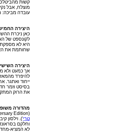
קשות מהביטלס 
עובדה מביכה: רו
היצירה החמישית, 'שיר 
כאן ניכרת ההש
לקונספט של האל
שחותמת את הא
היצירה השישית וה
אך כמעט ולא מת
להיפרד מהמאזינ
ייחוד ואתגר. א
בסיסט וזמר חדש
את הרוק המתקד
מהדורה משופר
(40th Anniversary Edition), עברה טיפול מקיף בידי טכנאי הסאונד המבריק סטיבן וילסון ('
טרי
'). וילסון 