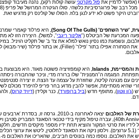
(אפשר לדמיין את
פול מקרטני
עושה קולות רקע), נהנה מעיבוד קופצנ
ברט היקר פשוט לא ידע לנגן בלוז. הסולו של קולינס רק מדגיש זאת.
השחפים' (Song Of The Gulls)
, היא פרלוד קאמרי שמרני
פעה המכרעת של הביטלס ("
אלינור ריגבי
", למשל). היצירה הזו לא מת
בום, ונשמעת כמו נסיון נואש למלא את צד ב' של תקליט הויניל. במיל
היא לא מספקת את הסחורה אפילו בתור 'פילר' (Filler), או בתור פרל
לבום.
מסיימת, Islands
, היא קומפוזיציה פשוטה מאוד. היא מבוצעת בר
פתחת. המגמה ה"המנונית" שלו ברורה מדי, וניכר שהחבורה ניסתה 
ים עם מנגינה קליטה, שחוזרת על עצמה עד הנצח. זו יצירה סנטימנט
חרי שהיא מסתיימת, אפשר להבין מדוע בחר פריפ להיפרד מכולם לשל
 (
ג'ון ווטון
), מתופף חדש (
ביל ברופורד
), כנר וקלידן (
דיויד קרוס
), ול
ם.
ת של האלבום
יצאה לאחרונה ב-2010. גרסה זו, בסדרת 'אר
קיבל לידיו את סרטי המקור והוציא תחת ידיו מספר מיקסים חדשים, חלק
וחלקם בסראונד (5.1 ערוצים). וילסון ניקה את הסאונד לחלוטין, ליטש את ערוצי ה