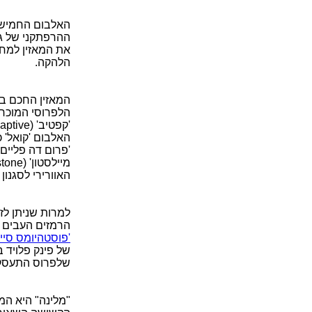
האלבום החמישי 
ההרפתקני של גאו
את המאזין למחוז
הלהקה.
המאזין החכם ב
האוורירי לסגנון 
למרות שניתן לז
הרמזים העבים 
'פוסטהיומס סיילנס' (s Silence
של פינק פלויד 
שלפרוס התעסקו
"מלינה" היא המ