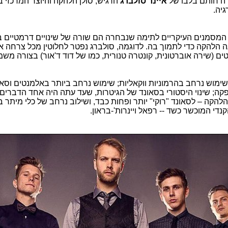
ה חותם בלבו של
איינר סולברג
הרגיש, סולן הלהקה והיוצר המרכזי 
גיה.
 המסמנים העיקריים לתימה שנבחרה הם שורה של שינויים דרמטיים 
 הלהקה כדי לתמוך בה. לדוגמה, סולברג נפטר לחלוטין מכל צרחה או
ם (שירה אוברטונית, קונטרה טנורית, כמו של דוד ד'אור) בצורה משמ
ימוש נרחב בהרמוניות ווקאליות; שימוש נרחב ביותר באלמנטים וסאו
קה; שינוי היסטורי בסאונד של הגיטרות, שעד עתה היה אחד הדברים
הלהקה – לסאונד "רוקי" יותר ופחות כבד, ושילוב נרחב של כלי מיתר 
הקנדי המוכשר כשד -- רפאל ויינרות'-בראון.