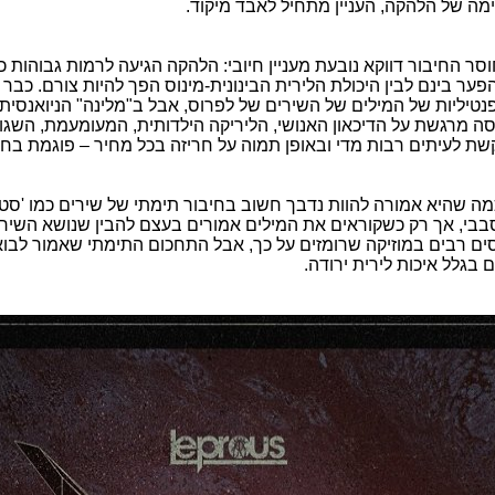
מה של הלהקה, העניין מתחיל לאבד מיקוד.
סר החיבור דווקא נובעת מעניין חיובי: הלהקה הגיעה לרמות גבוהות כ
פער בינם לבין היכולת הלירית הבינונית-מינוס הפך להיות צורם. כבר 
יליות של המילים של השירים של לפרוס, אבל ב"מלינה" הניואנסית
ה מרגשת על הדיכאון האנושי, הליריקה הילדותית, המעומעמת, השגו
ת לעיתים רבות מדי ובאופן תמוה על חריזה בכל מחיר – פוגמת בחוו
ה שהיא אמורה להוות נדבך חשוב בחיבור תימתי של שירים כמו 'סטא
בי, אך רק כשקוראים את המילים אמורים בעצם להבין שנושא השיר
נסים רבים במוזיקה שרומזים על כך, אבל התחכום התימתי שאמור לבוא
בגלל איכות לירית ירודה.