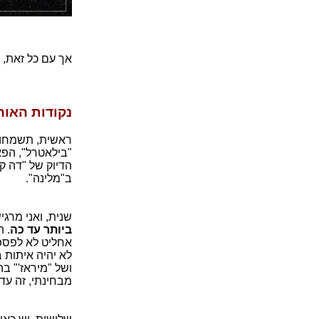
אך עם כל זאת, א
נקודות האור
ראשית, תשמחו 
"בילאטרל", הפא
הדיוק של "דה קו
ב"מלינה".
שנית, ואני מרג
ביותר עד כה
. 
אחליט לא לפספס
ושל "מיראז'" ב
מבחינתי, זה עד