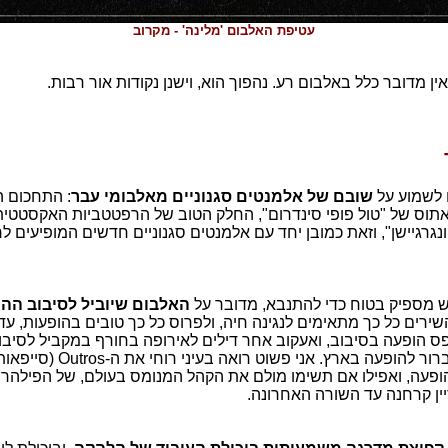
עטיפת האלבום 'מלינה' - מקרוב
ין מדובר כלל באלבום רע. נהפוך הוא, וישנן נקודות אור רבות.
לשמוע על
שובם של אלמנטים סגנוניים מאלבומי עבר
: התחכום ה
תוס של "טול פופי סינדרום", החלק הטוב של הרפטטביות האקסטטית 
נגרגיישן", וזאת כמובן יחד עם אלמנטים סגנוניים חדשים המופיעים ל
יש מספיק בטוח כדי להתנבא, מדובר על
האלבום שיוביל לסיבוב ההו
השירים כל כך מתאימים לנגינה חיה, ולפרוס כל כך טובים בהופעות, ע
 הופעה בסיבוב, ואעקוב אחר דילים לאירופה בחורף במקביל לסיבו
לא יהיה איתות ברור להופעה בארץ. אני
הופעה, ואפילו אם תשימו מולם את הקהל המנומס בעולם, של הפילהרמ
יין קרחנה עד השורה האחרונה.