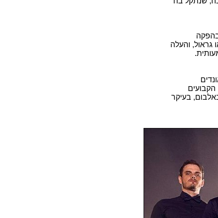
בה, שנתקל בה
בהפקה
 גראול, והעלה
עותית.
נדים
 הקבועים
באלבום, בעיקר