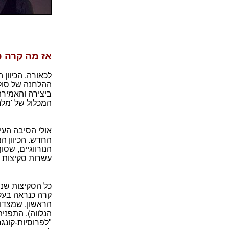
אז מה קרה כ
לכאורה, הכיוון
ההלחנה של סולב
ביצירה והאמירה 
המכלול של 'מלנ
אולי הסיבה העי
החדש. הכיוון ה
הנורווגיים, שס
עשרות סקיצות ש
כל הסקיצות שנוצ
קרה כנראה בעקב
הראשון, שמצדו 
הנלווה). התפני
"לפרוסיות-קונגר