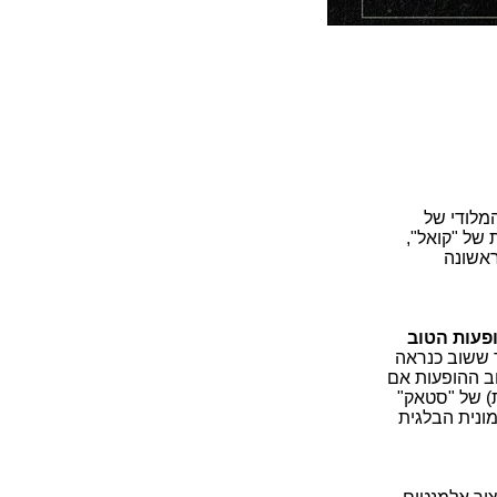
מלודי של
של "קואל",
ראשונה
פעות הטוב
ד ששוב כנראה
ב ההופעות אם
 פשוט רואה בעיני רוחי את ה-Outros (סייפאות) של "סטאק"
ונית הבלגית