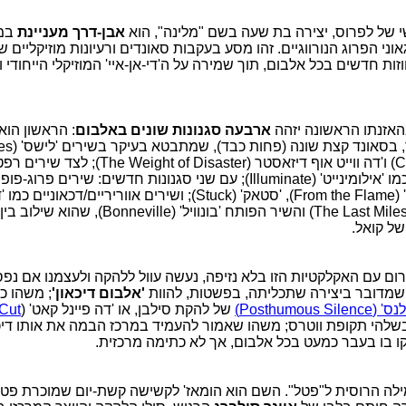
של לפרוס, יצירה בת שעה בשם "מלינה", הוא
אבן-דרך מעניינת
במ
ני הפרוג הנורווגיים. זהו מסע בעקבות סאונדים ורעיונות מוזיקליים שו
ות חדשים בכל אלבום, תוך שמירה על ה'די-אן-איי' המוזיקלי הייחודי 
האזנתו הראשונה יזהה
ארבעה סגנונות שונים באלבום
: הראשון הוא 
'קפטיב' (Captive) ו'דה ווייט אוף דיזאסטר (Disaster
האלבום 'קואל' כמו 'אילומינייט' (Illuminate); עם שני סגנונות חדשים: שיר
'פרום דה פליים' (From the Flame), 'סטאק' (Stuck); ושירים אווריריים/דכ
מיילסטון' (The Last Milestone) והשיר הפותח 'בונוויל' (onneville
של קואל.
רום עם האקלקטיות הזו בלא נזיפה, נעשה עוול ללהקה ולעצמנו אם נ
שמדובר ביצירה שתכליתה, בפשטות, להוות
'אלבום דיכאון'
; משהו כ
Posthumou)
של להקת סילבן, או 'דה פיינל קאט' (
 Cut
בשלהי תקופת ווטרס; משהו שאמור להעמיד במרכז הבמה את אותו דיכא
 בו בעבר כמעט בכל אלבום, אך לא כתימה מרכזית.
ילה הרוסית ל"פטל". השם הוא הומאז' לקשישה קשת-יום שמוכרת פטל