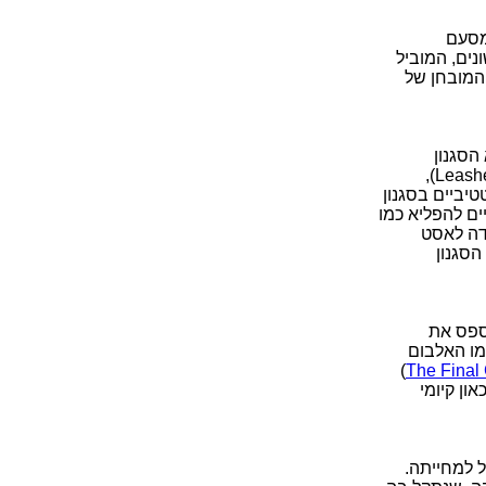
סעם
נים, המוביל
והמובחן של
הסגנון
הלפרוסי המוכר, בסאונד קצת שונה (פחות כבד), שמתבטא בעיקר בשירים 'לישס' (Leashes),
The Weight of ); לצד שירים רפטטיביים בסגנון
ים פרוג-פופיים להפליא כמו
אוניים כמו 'דה לאסט
B), שהוא שילוב בין הסגנון
פספס את
מו האלבום
)
The Final
ון קיומי
 למחייתה.