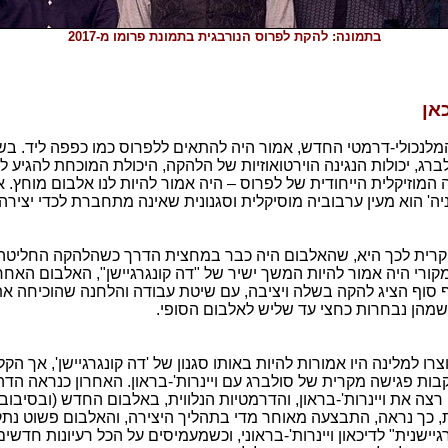
בתמונה: להקת לפרוס הנורבגית בתמונת פרומו מ-2017
אן
 המלנכולי-דרמטי החדש, אמור היה להתאים ללפרוס כמו כפפה ליד. בשי
רג, יכולות הנגינה הוירטואוזיות של הלהקה, היכולת המוכחת להגיע ל
המוזיקלית הייחודית של לפרוס – היה אמור להיות לנו אלבום מוחץ. א
יה' הוא מעין ערבוביה מוסיקלית וסגנונית שאינה מתחברת לכדי יצירה
קרית לכך היא, שהאלבום היה כבר במחצית הדרך כשהלהקה החליטה ע
מקורי היה אמור להיות המשך ישיר של "דה קונגרגיישן", האלבום האחר
וף סוף הציג להקה בשלה ויציבה, עם שיטת עבודה והלחנה שהוכיחה א
מהן נבחרות כחצי עד שליש לאלבום הסופי.
רו למלינה היו אמורות להיות באותו סגנון של 'דה קונגרגיישן', אך הקל
ות פגישה מקרית של סולברג עם ויינרות'-בראון. האחרון כנראה הדה
רצה את ויינרות'-בראון, והדרמטיות הנלווית, באלבום החדש (ובסיבוב
ת, כך נראה, התבצעה מאוחר מדי בתהליך היצירה, והאלבום פשוט נתק
גיישנית" לדיכאון ויינרות'-בראוני, וכשמעמיסים על הכל רעיונות חדשי