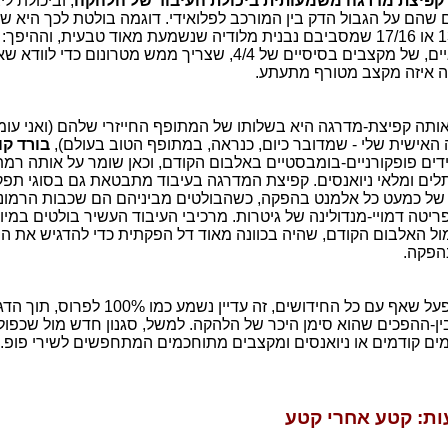
קפיצת מדרגה משמעותית ביכולת העיבוד של הלהקה
, וביכולת ל
ם שהם על הגבול הדק בין המורכב לפלואידי. דוגמה בולטת לכך היא 
פסיכיים של 13/8 או 17/16 שמסביבם נבנית מלודיה שנשמעת מאוד טבעית, וההי
ראשוניים, אי זוגיים, של מקצבים בסיסיים של 4/4, שצריך ממש מטרונום כד
פה איזה מקצב מטורף מתעתע.
ותה קפיצת-מדרגה היא בשלותו של המתופף החייזרי שלהם (ואני עו
האישית שלי - שמדובר כיום, כנראה, במתופף הטוב בעולם),
בורד ק
ם פופקורניים-בומבסטיים באלבום הקודם, וכאן שומר על אותה רמ
ים ומלאי ניואנסים. קפיצת המדרגה בעיבוד מתבטאת גם בסוגי תפק
 של כמעט כל אלמנט בהפקה, כשהבולטים מביניהם הם שכבות הרמוני
ריטה דמויי-מנדולינה של גיטרות. מרכיבי העיבוד העשיר בולטים במיו
 מול האלבום הקודם, שהיה בכוונה מאוד דל הפקתית כדי להדגיש את ה
הפקה.
קשה שלא להתפעל שאף עם כל החידושים, זה עדיין נשמע כ
ן-ההפכים שהוא סימן היכר של הלהקה. למשל, סגנון חדש מול שכפול 
ים קודמים או ניואנסים ומקצבים מתוחכמים המתחפשים לשירי פופ.
ות: קטע אחרי קטע