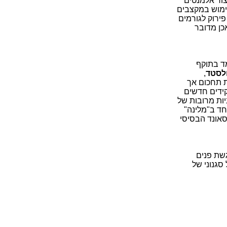
יצור אלמנטים
שימוש במקצבים
פך: פירוק לגורמים
י לוודא שאכן מדובר
מד בתוקף
ולסטד
,
ת תחכום אך
ידים חדשים
ות מרובות של
חד ב"מלינה"
סאונד הבסיסי
מו 100% לפרוס, תוך הדגשת פנים
סגנוני של