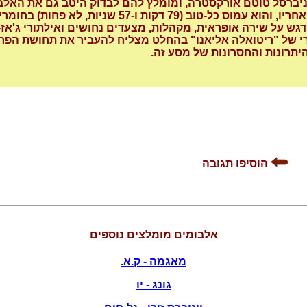
ניברסל טוטם אורקסטרה, ומומלץ להם לבדוק היטב גם את האלב
שיצא 9 שנים אחריו, והוא עמוס כל-טוב (79 דקות ו-57 שניות
דגש על שירה אופראית, מקהלות, מצעדים נחושים ואילתורי ג'אז-
רי של "ריטואלה אליאנו" בהחלט מצליח להעביר את תחושת הפר
יתרונות והחסרונות של מסע זה.
הוסיפו תגובה
אלבומים מומלצים נוספים
מאגמה - ק.א.
גונג - יו