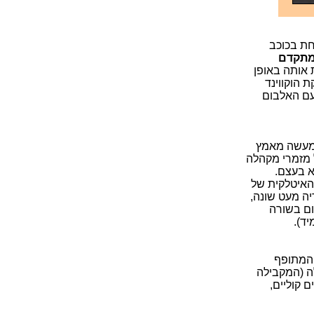
חת בכוכב
מתקדם
 אותה באופן
 הוקווינד
וף דה אנדרגראונד"). ההרכב עזב את כדור הארץ למספר שנים, וחזר ב-2008 עם האלבום
למעשה מאמץ
 מזמרי מקהלה
לא בעצם.
אילו מדובר במקבילה האיטלקית של
יה מעט שונה,
ום בשורה
יד).
 המתופף
לה (המקבילה
 קוליים,