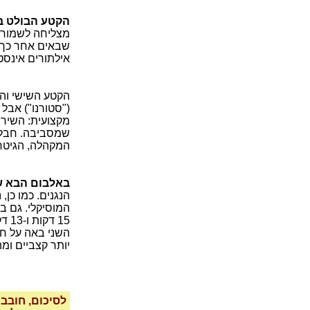
הקטע הבולט ב
שבאים אחר כך פ
אילתורים אינסט
הקטע השישי והא
("סטורנו") אבל
מקצועית: השיר
שמסביבה. חבל 
המקהלה, הגיטר
באלבום הבא ש
הנגנים. כמו כן
יותר קצביים ומ