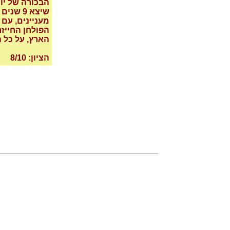
הבכורה של יו
מעניינים, עם 
הפולחן החייז
הארץ, על כל ה
הציון: 8/10