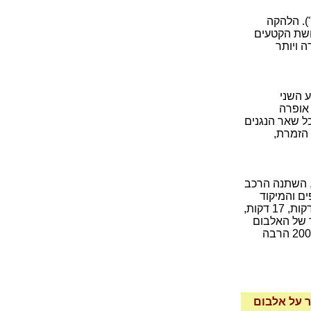
). הלהקה
 קשה למדי. שלושת הקטעים
 ויותר
ע השני
 אופרה
ל שאר הנגנים
הזמרת,
דה מאגו' (The Magus) משנת 2008, השתנה הרכב
ם והמיקוד
המוסיקלי. גם באלבום השני הלהקה לוקחת את הזמן שלה: ארבעה קטעים באורך 19 דקות, 17 דקות,
רה המחודדת-יותר של האלבום
השני באה על חשבון ה"חלליות" של המוסיקה, ולכן משהו נאבד בדרך: החומרים של 2008 הרבה
ו לוותר על אלבום