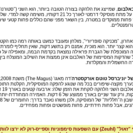
אלבום
, שמייצג את הלהקה בצורה הטובה ביותר, הוא השני ("סטורנו"
מצליחה לשמור על מתח מוסיקלי דרמטי לאורך כל 21 דקותיו, משימה
חות ממוקדים במטרה, בין השאר מפני שהם כוללים פחות קטעי שירה
רומנטליים.
חרון, "מכניקה סופריורי", מולחן ומעובד כמעט באותה רמה כמו הקט
 הוא קצר יותר. הוא מוכיח, אמנם רק בתשע דקות, שאין תחליף לזמרת
ה המוכפלת של הגברת פראילה נמצאת בקדמת הבמה, ומאפילה על כ
שהדקות המסיימות של האלבום אינן ממצות את השילוב המוצלח בין 
ה החשמלית והמקלדות.
ל יוניברסל טוטם אורקסטרה
'
, נערך מקצה-שיפורים בכל מה שנוגע להפקה המוסיקלית, הקלטת התופי
15 דקות ו-13 דקות, ורק עוד שניים באורך ממוצע של 6 דקות. האמי
הנים, אבל פחות חידתיים, פחות מופשטים ופחות מפחידים.
לסיכום, חובבי "זאול" (Zeuhl) עם השפעות סימפוניות וספייס-רוק לא ירצ