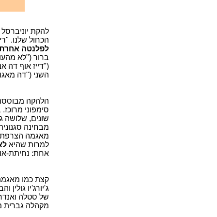
להקת יוניברסל 
הכחול שלנו. "רי
לפלנטה אחרת 
ברור ("לא מהעול
השני ("דה מאגו"
הלהקה מבוססת 
סימפוני מרוכז.
שונים, שלושה גי
מאגמה הצרפתית.
למרות שהיא
לא
אחת: נחיתת-אונס
קצת כמו מאגמה
ג'יורג'יו גולין
של סטלה ואנדר,
מקהלה גברית מגו