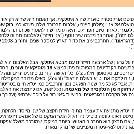
טוטם אורקסטרה טוענת שהיא איטלקית, אך האמת היא שהיא רק אור
טואלה אליאנו" (פולחן חייזרי), אלבום הבכורה שלה, נשמע כמו
רוק ש
לגמרי
. לאחר סיום הפרויקט, היא תרמה שיר לאוסף שכותרתו הולמת
ם הזה"), ואחר כך נידבה שיר נוסף ("אני חייזר") לאלבום-מחווה ללהקת
("דייז א
).
על גרעין של ארבעה חייזרים עם מבטא איטלקי, אבל האלבום הוא 
 ברשימת הקרדיטים המפורטת ניתן למצוא
19 מוסיקאים שונים
, החל
טריסטים, סקסופון, ויולה, צ'לו, כלי הקשה הודיים, סינתיסייזרים ומה 
מבחינה סגנונית, נוח למקם את יט"א בעולם ה"זאול" (Zeuhl), כ
 אבל לא כל מה שנוח הוא גם נכון, והרכבים כמו יט"א חיים בטריטור
 רחוקה מן הגלקסיה של מאגמה
. ובכל זאת, אם לתמצת את האלב
 של מקהלה גרגוריאנית ורביעיית ג'אז-רוק על כוכב שבתאי (ועל כך מ
, יט"א מתניעה את עצמה מתוך יחידת הקצב של שני מייסדי הלהקה:
 והבסיסט דאונו ג'וזפה בוטיליונה. הקול הנשי המקסים של אנה-טורז פראי
 אם תרצו) הוא המרכיב האנושי ביותר במיקס, שמורכב משלל אפקטים
ונת וסולואי-גיטרה מעניינים של מרקו מאורו.